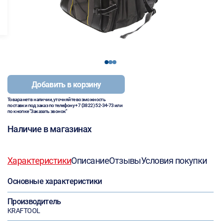
1
2
3
Добавить в корзину
Товара нет в наличии, уточняйте возможность
поставки под заказ по телефону
+7 (3822) 52-34-73
или
по кнопке "Заказать звонок"
Наличие в магазинах
Характеристики
Описание
Отзывы
Условия покупки
Основные характеристики
Производитель
KRAFTOOL