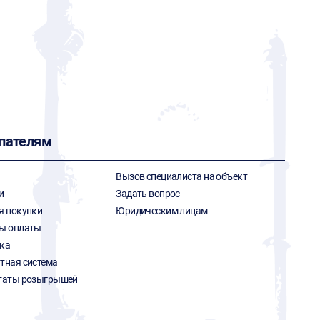
пателям
Вызов специалиста на объект
и
Задать вопрос
я покупки
Юридическим лицам
ы оплаты
ка
тная система
таты розыгрышей