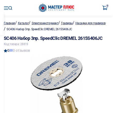
0
/
/
/
/
Главная
Каталог
Электроинструмент
Граверы
Насадки для граверов
/
SC406 Набор 3пр. SpeedClic DREMEL 2615S406JC
SC406 Набор 3пр. SpeedClic DREMEL 2615S406JC
Код товара: 28819
0
0 отзывов