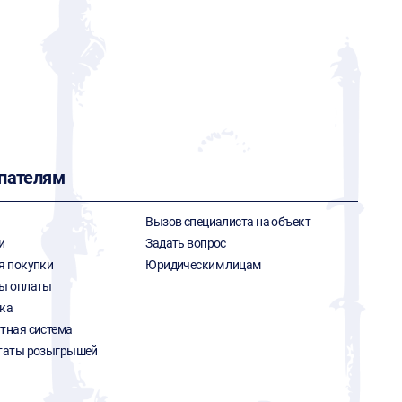
пателям
Вызов специалиста на объект
и
Задать вопрос
я покупки
Юридическим лицам
ы оплаты
ка
тная система
таты розыгрышей