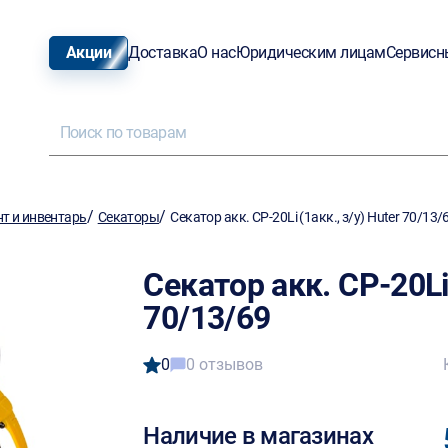
Акции
Доставка
О нас
Юридическим лицам
Сервисн
/
/
т и инвентарь
Секаторы
Секатор акк. CP-20Li (1акк., з/у) Huter 70/13/
Секатор акк. CP-20Li 
70/13/69
0
0 отзывов
Наличие в магазинах