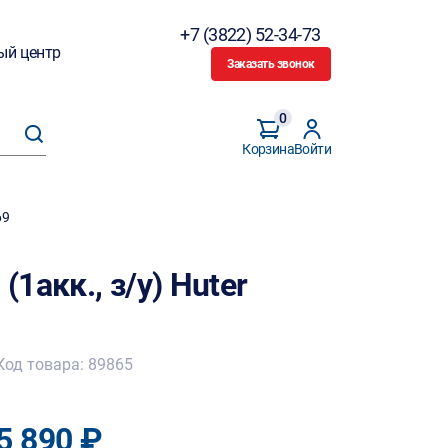
+7 (3822) 52-34-73
ый центр
Заказать звонок
0
Корзина
Войти
69
(1акк., з/у) Huter
Код товара: 89865
5 890 ₽