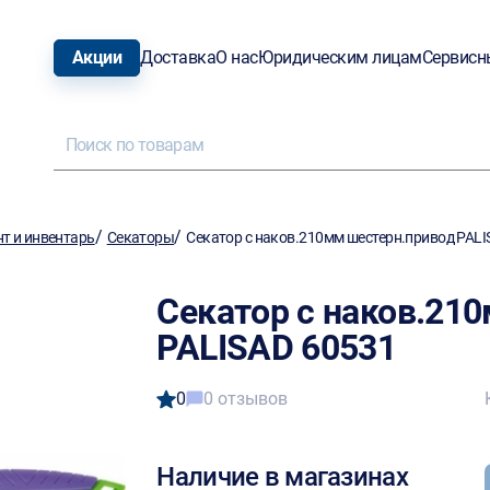
Акции
Доставка
О нас
Юридическим лицам
Сервисн
/
/
т и инвентарь
Секаторы
Секатор с наков.210мм шестерн.привод PALI
Секатор с наков.21
PALISAD 60531
0
0 отзывов
Наличие в магазинах