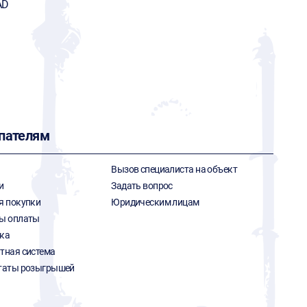
AD
пателям
Вызов специалиста на объект
и
Задать вопрос
я покупки
Юридическим лицам
ы оплаты
ка
тная система
таты розыгрышей