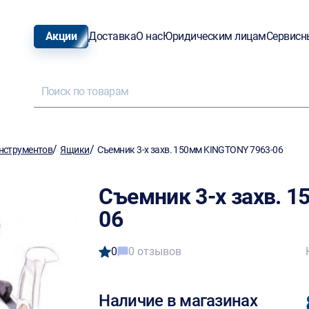
Акции
Доставка
О нас
Юридическим лицам
Сервисн
/
/
нструментов
Ящики
Съемник 3-х захв. 150мм KINGTONY 7963-06
Съемник 3-х захв. 
06
0
0 отзывов
Наличие в магазинах