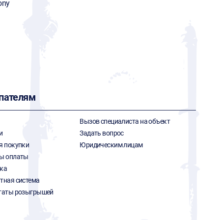
ony
пателям
Вызов специалиста на объект
и
Задать вопрос
я покупки
Юридическим лицам
ы оплаты
ка
тная система
таты розыгрышей