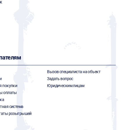
к
пателям
Вызов специалиста на объект
и
Задать вопрос
я покупки
Юридическим лицам
ы оплаты
ка
тная система
таты розыгрышей