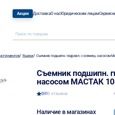
Акции
Доставка
О нас
Юридическим лицам
Сервисн
/
/
нструментов
Ящики
Съемник подшипн. гидравл. с совмещ. насосом М
Съемник подшипн. г
насосом МАСТАК 104
0
0 отзывов
Наличие в магазинах