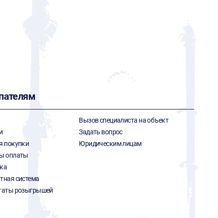
пателям
Вызов специалиста на объект
и
Задать вопрос
я покупки
Юридическим лицам
ы оплаты
ка
тная система
таты розыгрышей