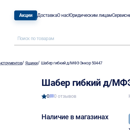
Акции
Доставка
О нас
Юридическим лицам
Сервисн
/
/
нструментов
Ящики
Шабер гибкий д/МФЭ Энкор 50447
Шабер гибкий д/МФЭ
0
0 отзывов
Наличие в магазинах