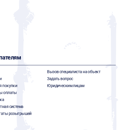
пателям
Вызов специалиста на объект
и
Задать вопрос
я покупки
Юридическим лицам
ы оплаты
ка
тная система
таты розыгрышей