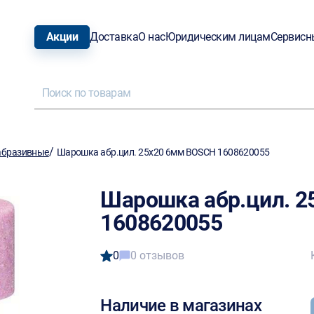
Акции
Доставка
О нас
Юридическим лицам
Сервисн
/
абразивные
Шарошка абр.цил. 25х20 6мм BOSCH 1608620055
Шарошка абр.цил. 
1608620055
0
0 отзывов
Наличие в магазинах