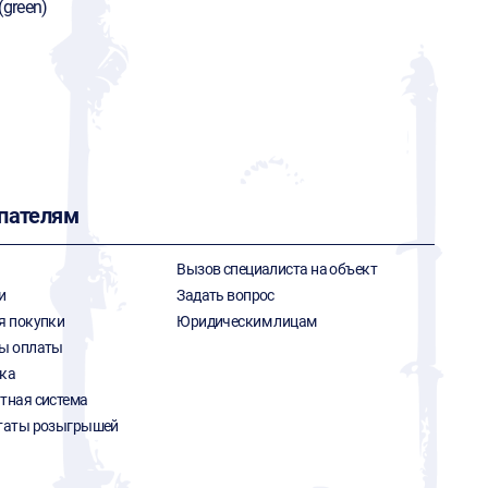
(green)
пателям
Вызов специалиста на объект
и
Задать вопрос
я покупки
Юридическим лицам
ы оплаты
ка
тная система
таты розыгрышей