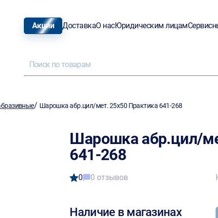
Акции
Доставка
О нас
Юридическим лицам
Сервисн
/
абразивные
Шарошка абр.цил/мет. 25х50 Практика 641-268
Шарошка абр.цил/ме
641-268
0
0 отзывов
Наличие в магазинах