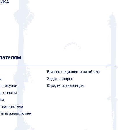
ТИКА
пателям
Вызов специалиста на объект
и
Задать вопрос
я покупки
Юридическим лицам
ы оплаты
ка
тная система
таты розыгрышей