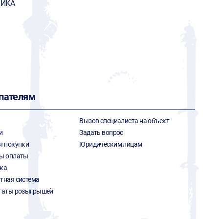
ТИКА
пателям
Вызов специалиста на объект
и
Задать вопрос
я покупки
Юридическим лицам
ы оплаты
ка
тная система
таты розыгрышей