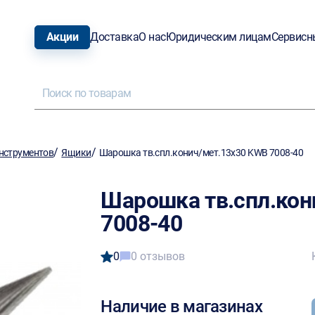
Акции
Доставка
О нас
Юридическим лицам
Сервисн
/
/
нструментов
Ящики
Шарошка тв.спл.конич/мет.13х30 KWB 7008-40
Шарошка тв.спл.кон
7008-40
0
0 отзывов
Наличие в магазинах