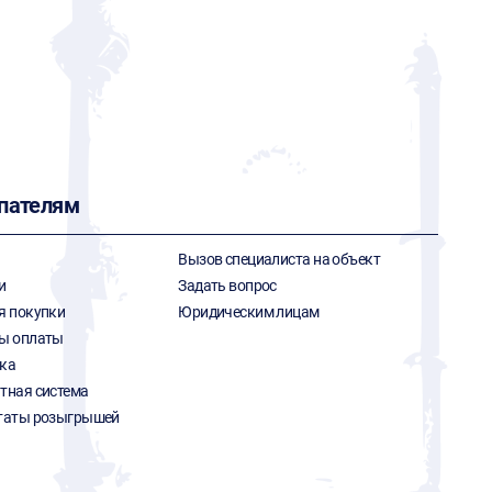
пателям
Вызов специалиста на объект
и
Задать вопрос
я покупки
Юридическим лицам
ы оплаты
ка
тная система
таты розыгрышей