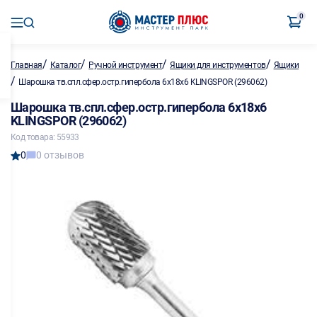
0
/
/
/
/
Главная
Каталог
Ручной инструмент
Ящики для инструментов
Ящики
/
Шарошка тв.спл.сфер.остр.гипербола 6х18х6 KLINGSPOR (296062)
Шарошка тв.спл.сфер.остр.гипербола 6х18х6
KLINGSPOR (296062)
Код товара: 55933
0
0 отзывов