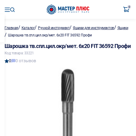
0
/
/
/
/
Главная
Каталог
Ручной инструмент
Ящики для инструментов
Ящики
/
Шарошка тв.спл.цил.окр/мет. 6х20 FIT 36592 Профи
Шарошка тв.спл.цил.окр/мет. 6х20 FIT 36592 Профи
Код товара: 33221
0
0 отзывов