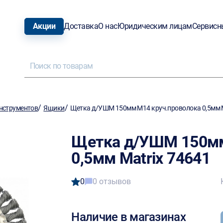
Акции
Доставка
О нас
Юридическим лицам
Сервисн
/
/
нструментов
Ящики
Щетка д/УШМ 150мм M14 круч.проволока 0,5мм M
Щетка д/УШМ 150мм
0,5мм Matrix 74641
0
0 отзывов
Наличие в магазинах