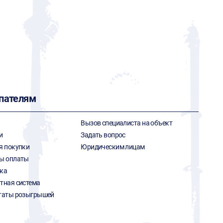
пателям
Вызов специалиста на объект
и
Задать вопрос
я покупки
Юридическим лицам
ы оплаты
ка
тная система
таты розыгрышей