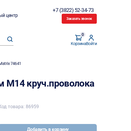
+7 (3822) 52-34-73
ый центр
Заказать звонок
0
Корзина
Войти
atrix 74641
 M14 круч.проволока
Код товара: 86959
Добавить в корзину