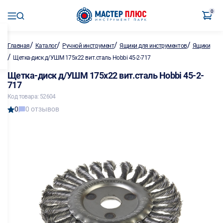
0
/
/
/
/
Главная
Каталог
Ручной инструмент
Ящики для инструментов
Ящики
/
Щетка-диск д/УШМ 175х22 вит.сталь Hobbi 45-2-717
Щетка-диск д/УШМ 175х22 вит.сталь Hobbi 45-2-
717
Код товара: 52604
0
0 отзывов