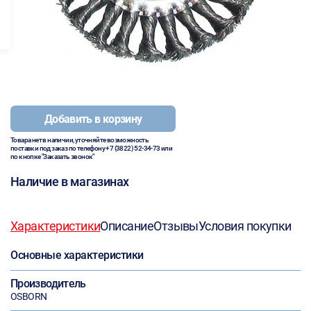
Добавить в корзину
Товара нет в наличии, уточняйте возможность
поставки под заказ по телефону
+7 (3822) 52-34-73
или
по кнопке "Заказать звонок"
Наличие в магазинах
Характеристики
Описание
Отзывы
Условия покупки
Основные характеристики
Производитель
OSBORN