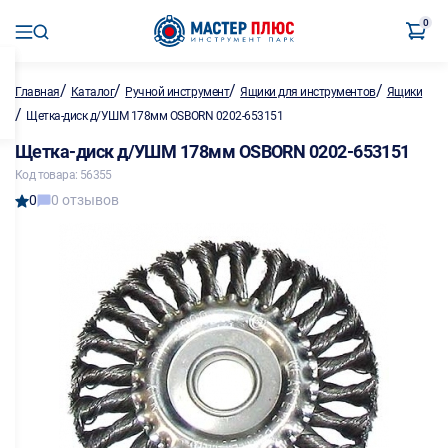
0
/
/
/
/
Главная
Каталог
Ручной инструмент
Ящики для инструментов
Ящики
/
Щетка-диск д/УШМ 178мм OSBORN 0202-653151
Щетка-диск д/УШМ 178мм OSBORN 0202-653151
Код товара: 56355
0
0 отзывов