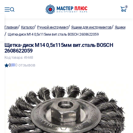
0
/
/
/
/
Главная
Каталог
Ручной инструмент
Ящики для инструментов
Ящики
/
Щетка-диск М14 0,5х115мм вит.сталь BOSCH 2608622059
Щетка-диск М14 0,5х115мм вит.сталь BOSCH
2608622059
Код товара: 49448
0
0 отзывов