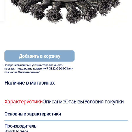
Добавить в корзину
Товара нет в наличии, уточняйте возможность
поставки под заказ по телефону
+7 (3822) 52-34-73
или
по кнопке "Заказать звонок"
Наличие в магазинах
Характеристики
Описание
Отзывы
Условия покупки
Основные характеристики
Производитель
Bosch (green)