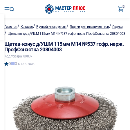
0
/
/
/
/
Главная
Каталог
Ручной инструмент
Ящики для инструментов
Ящики
/
Щетка-конус д/УШМ 115мм М14 №537 гофр. нерж. ПрофОснастка 20804003
Щетка-конус д/УШМ 115мм М14 №537 гофр. нерж.
ПрофОснастка 20804003
Код товара: 89837
0
0 отзывов