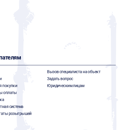
пателям
Вызов специалиста на объект
и
Задать вопрос
я покупки
Юридическим лицам
ы оплаты
ка
тная система
таты розыгрышей