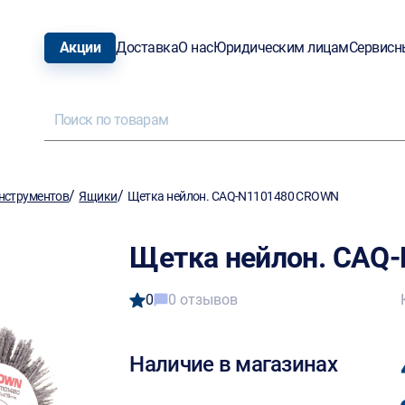
Акции
Доставка
О нас
Юридическим лицам
Сервисн
/
/
нструментов
Ящики
Щетка нейлон. CAQ-N1101480 CROWN
Щетка нейлон. CAQ
0
0 отзывов
Наличие в магазинах