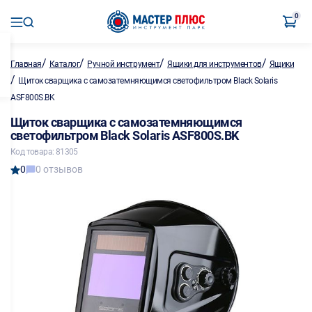
0
/
/
/
/
Главная
Каталог
Ручной инструмент
Ящики для инструментов
Ящики
/
Щиток сварщика с самозатемняющимся светофильтром Black Solaris
ASF800S.BK
Щиток сварщика с самозатемняющимся
светофильтром Black Solaris ASF800S.BK
Код товара: 81305
0
0 отзывов