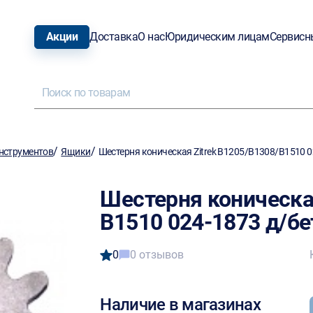
Акции
Доставка
О нас
Юридическим лицам
Сервисн
/
/
нструментов
Ящики
Шестерня коническая Zitrek В1205/В1308/В1510 
Шестерня коническая
В1510 024-1873 д/б
0
0 отзывов
Наличие в магазинах