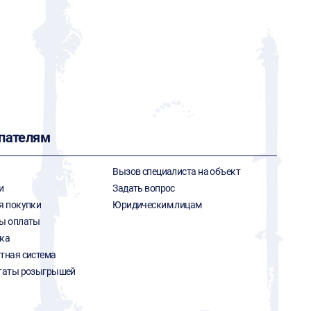
пателям
Вызов специалиста на объект
и
Задать вопрос
я покупки
Юридическим лицам
ы оплаты
ка
тная система
таты розыгрышей