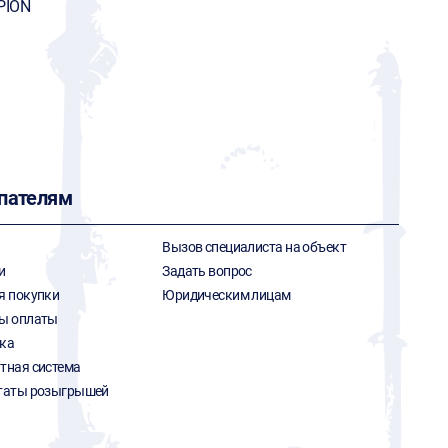
PION
пателям
Вызов специалиста на объект
и
Задать вопрос
я покупки
Юридическим лицам
ы оплаты
ка
тная система
таты розыгрышей