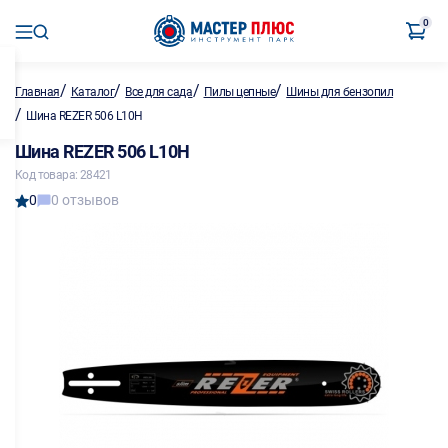
0
/
/
/
/
Главная
Каталог
Все для сада
Пилы цепные
Шины для бензопил
/
Шина REZER 506 L10H
Шина REZER 506 L10H
Код товара: 28421
0
0 отзывов