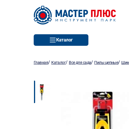
Каталог
/
/
/
/
Главная
Каталог
Все для сада
Пилы цепные
Шин