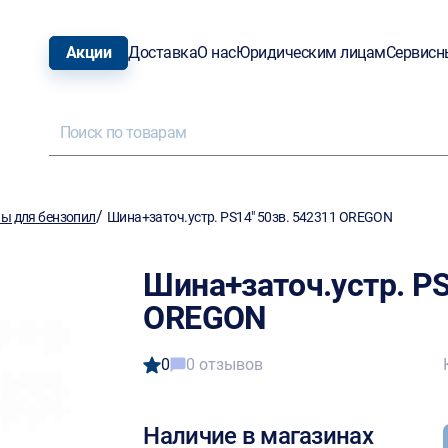
Акции
Доставка
О нас
Юридическим лицам
Сервисн
/
ы для бензопил
Шина+заточ.устр. PS14" 50зв. 542311 OREGON
Шина+заточ.устр. PS
OREGON
0
0 отзывов
Наличие в магазинах