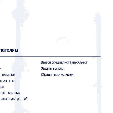
n
пателям
Вызов специалиста на объект
и
Задать вопрос
я покупки
Юридическим лицам
ы оплаты
ка
тная система
таты розыгрышей