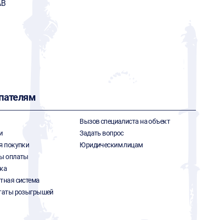
AB
пателям
Вызов специалиста на объект
и
Задать вопрос
я покупки
Юридическим лицам
ы оплаты
ка
тная система
таты розыгрышей