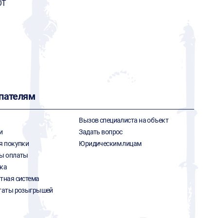
OT
пателям
Вызов специалиста на объект
и
Задать вопрос
я покупки
Юридическим лицам
ы оплаты
ка
тная система
таты розыгрышей