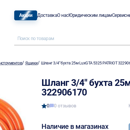
Акции
Доставка
О нас
Юридическим лицам
Сервисн
/
/
нструментов
Ящики
Шланг 3/4" бухта 25м LuxGTA 5325 PATRIOT 32290
Шланг 3/4" бухта 25
322906170
0
0 отзывов
Наличие в магазинах