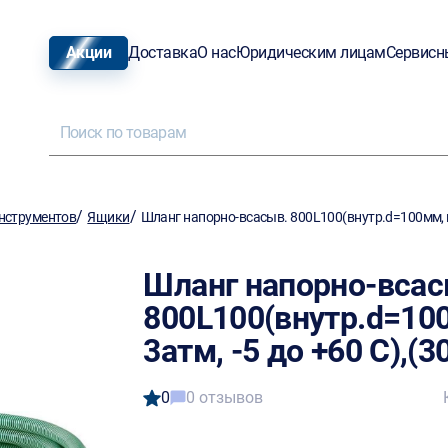
Акции
Доставка
О нас
Юридическим лицам
Сервисн
/
/
нструментов
Ящики
Шланг напорно-всасыв. 800L100(внутр.d=100мм, на
Шланг напорно-всас
800L100(внутр.d=10
3атм, -5 до +60 С),(
0
0 отзывов