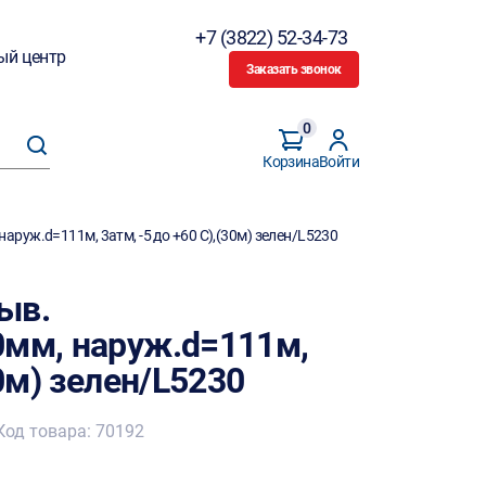
+7 (3822) 52-34-73
ый центр
Заказать звонок
0
Корзина
Войти
руж.d=111м, 3атм, -5 до +60 С),(30м) зелен/L5230
ыв.
0мм, наруж.d=111м,
30м) зелен/L5230
Код товара: 70192