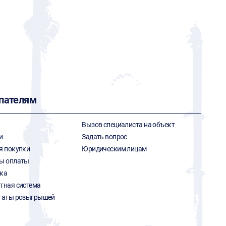
пателям
Вызов специалиста на объект
и
Задать вопрос
я покупки
Юридическим лицам
ы оплаты
ка
тная система
таты розыгрышей