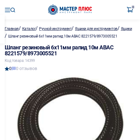
0
/
/
/
/
Главная
Каталог
Ручной инструмент
Ящики для инструментов
Ящики
/
Шланг резиновый 6х11мм рапид 10м ABAC 8221579/8973005521
Шланг резиновый 6х11мм рапид 10м ABAC
8221579/8973005521
Код товара: 14399
0
0 отзывов