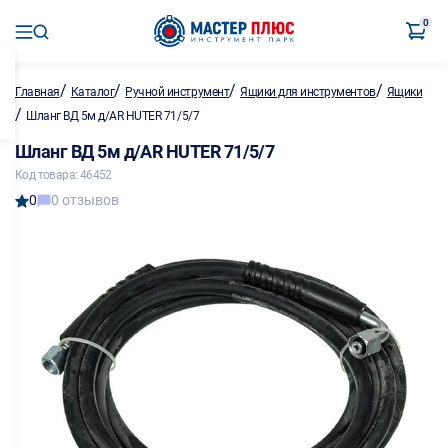
0
/
/
/
/
Главная
Каталог
Ручной инструмент
Ящики для инструментов
Ящики
/
Шланг ВД 5м д/AR HUTER 71/5/7
Шланг ВД 5м д/AR HUTER 71/5/7
Код товара: 46452
0
0 отзывов