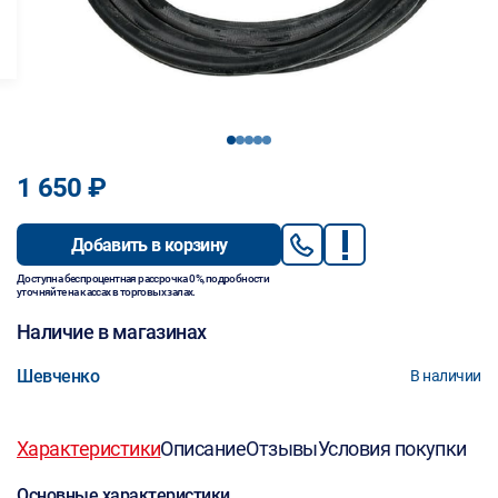
1
2
3
4
5
1 650 ₽
Добавить в корзину
Доступна беспроцентная рассрочка 0%, подробности
уточняйте на кассах в торговых залах.
Наличие в магазинах
Шевченко
В наличии
Характеристики
Описание
Отзывы
Условия покупки
Основные характеристики