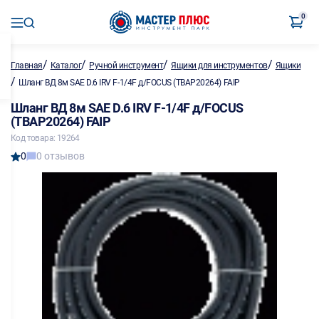
0
/
/
/
/
Главная
Каталог
Ручной инструмент
Ящики для инструментов
Ящики
/
Шланг ВД 8м SAE D.6 IRV F-1/4F д/FOCUS (TBAP20264) FAIP
Шланг ВД 8м SAE D.6 IRV F-1/4F д/FOCUS
(TBAP20264) FAIP
Код товара: 19264
0
0 отзывов