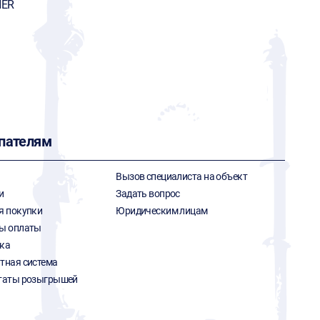
HER
пателям
Вызов специалиста на объект
и
Задать вопрос
я покупки
Юридическим лицам
ы оплаты
ка
тная система
таты розыгрышей