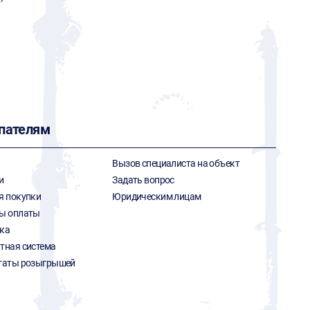
пателям
Вызов специалиста на объект
и
Задать вопрос
я покупки
Юридическим лицам
ы оплаты
ка
тная система
таты розыгрышей