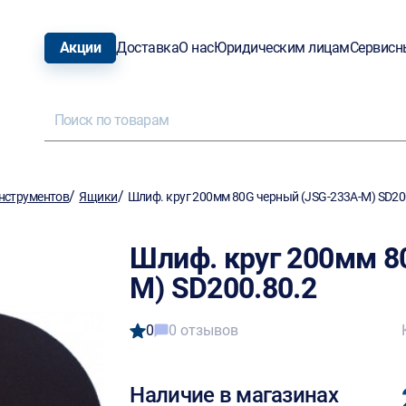
Акции
Доставка
О нас
Юридическим лицам
Сервисн
/
/
нструментов
Ящики
Шлиф. круг 200мм 80G черный (JSG-233A-M) SD20
Шлиф. круг 200мм 8
M) SD200.80.2
0
0 отзывов
Наличие в магазинах