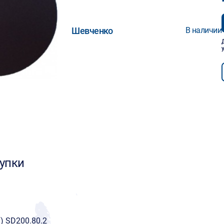
Шевченко
В наличии
упки
) SD200.80.2