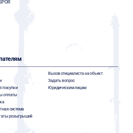
SPOR
пателям
Вызов специалиста на объект
и
Задать вопрос
я покупки
Юридическим лицам
ы оплаты
ка
тная система
таты розыгрышей