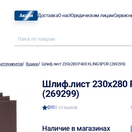
Акции
Доставка
О нас
Юридическим лицам
Сервисн
/
/
нструментов
Ящики
Шлиф.лист 230х280 Р400 KLINGSPOR (269299)
Шлиф.лист 230х280
(269299)
0
0 отзывов
Наличие в магазинах