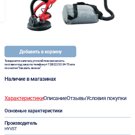
Добавить в корзину
Товара нет в наличии, уточняйте возможность
поставки под заказ по телефону
+7 (3822) 52-34-73
или
по кнопке "Заказать звонок"
Наличие в магазинах
Характеристики
Описание
Отзывы
Условия покупки
Основные характеристики
Производитель
HYVST