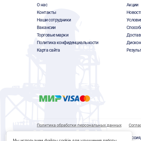
О нас
Акции
Контакты
Новост
Наши сотрудники
Услови
Вакансии
Способ
Торговые марки
Достав
Политика конфиденциальности
Дискон
Карта сайта
Резуль
Политика обработки персональных данных
Согла
© 1996 - 2026 инструмент парк «Мастер Плюс» Россия, г.
Мы используем файлы cookie для улучшения работы