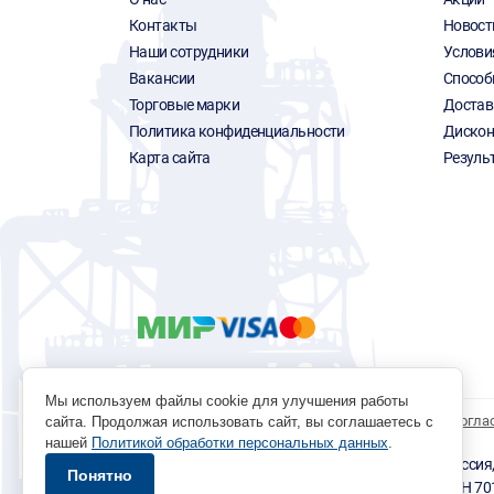
Контакты
Новост
Наши сотрудники
Услови
Вакансии
Способ
Торговые марки
Достав
Политика конфиденциальности
Дискон
Карта сайта
Резуль
Мы используем файлы cookie для улучшения работы
Политика обработки персональных данных
Согла
сайта. Продолжая использовать сайт, вы соглашаетесь с
нашей
Политикой обработки персональных данных
.
© 1996 - 2026 инструмент парк «Мастер Плюс» Россия, г.
Понятно
okp@masterplus.tomsk.ru ИП Брусницын Д.Н. ИНН 7