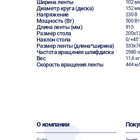
Ширина ленты
102 м
Диаметр круга (диска)
152 м
Напряжение
230 В
Мощность (Вт)
500 Вт
Длина ленты (мм)
915
Размер стола
200х1
Наклон стола
0/+45°
Размер ленты (длина*ширина)
533х7
Частота вращения шлифдиска
2980 
Вес
11,6 кг
Скорость вращения ленты
444 м
О компании
Поку
О нас
Акции