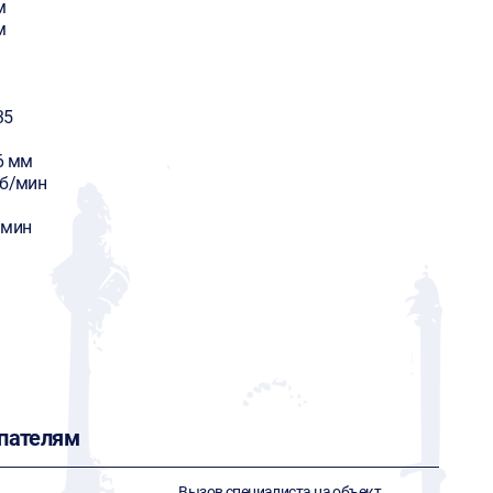
м
м
35
6 мм
об/мин
/мин
пателям
Вызов специалиста на объект