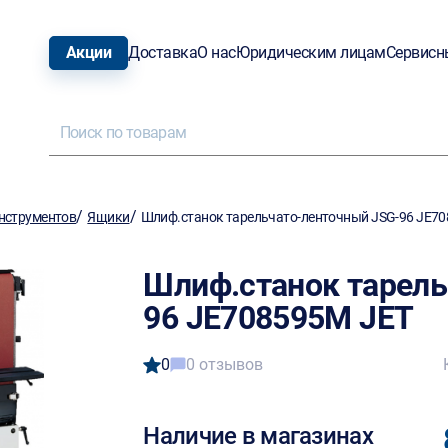
Акции
Доставка
О нас
Юридическим лицам
Сервисн
/
/
нструментов
Ящики
Шлиф.станок тарельчато-ленточный JSG-96 JE7
Шлиф.станок тарель
96 JE708595M JET
0
0 отзывов
Наличие в магазинах