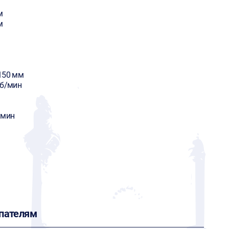
м
м
150 мм
об/мин
/мин
пателям