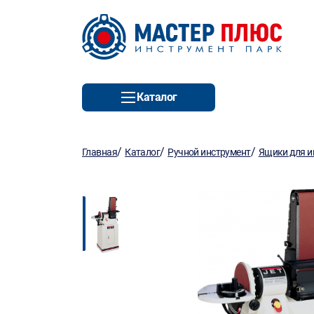
Каталог
/
/
/
Главная
Каталог
Ручной инструмент
Ящики для и