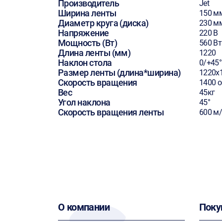
Производитель
Jet
Ширина ленты
150 м
Диаметр круга (диска)
230 м
Напряжение
220 В
Мощность (Вт)
560 Вт
Длина ленты (мм)
1220
Наклон стола
0/+45°
Размер ленты (длина*ширина)
1220х
Скорость вращения
1400 
Вес
45кг
Угол наклона
45°
Скорость вращения ленты
600 м
О компании
Поку