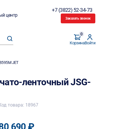
+7 (3822) 52-34-73
ый центр
Заказать звонок
0
Корзина
Войти
08595M JET
чато-ленточный JSG-
Код товара: 18967
80 690 ₽