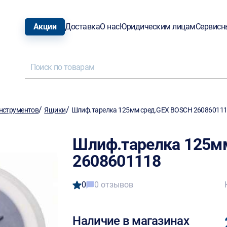
Акции
Доставка
О нас
Юридическим лицам
Сервисн
/
/
нструментов
Ящики
Шлиф.тарелка 125мм сред.GEX BOSCH 26086011
Шлиф.тарелка 125м
2608601118
0
0 отзывов
Наличие в магазинах