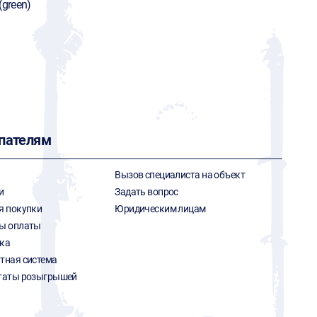
(green)
пателям
Вызов специалиста на объект
и
Задать вопрос
я покупки
Юридическим лицам
ы оплаты
ка
тная система
таты розыгрышей