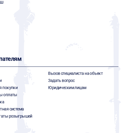
аш
пателям
Вызов специалиста на объект
и
Задать вопрос
я покупки
Юридическим лицам
ы оплаты
ка
тная система
таты розыгрышей