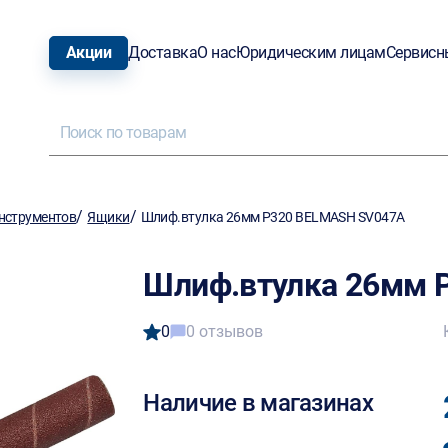
Акции
Доставка
О нас
Юридическим лицам
Сервисн
/
/
нструментов
Ящики
Шлиф.втулка 26мм P320 BELMASH SV047A
Шлиф.втулка 26мм 
0
0 отзывов
Наличие в магазинах