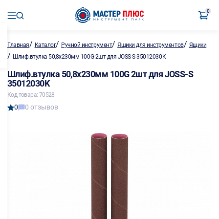
0
/
/
/
/
Главная
Каталог
Ручной инструмент
Ящики для инструментов
Ящики
/
Шлиф.втулка 50,8х230мм 100G 2шт для JOSS-S 35012030K
Шлиф.втулка 50,8х230мм 100G 2шт для JOSS-S
35012030K
Код товара: 70528
0
0 отзывов