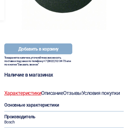
Добавить в корзину
Товара нет в наличии, уточняйте возможность
поставки под заказ по телефону
+7 (3822) 52-34-73
или
по кнопке "Заказать звонок"
Наличие в магазинах
Характеристики
Описание
Отзывы
Условия покупки
Основные характеристики
Производитель
Bosch