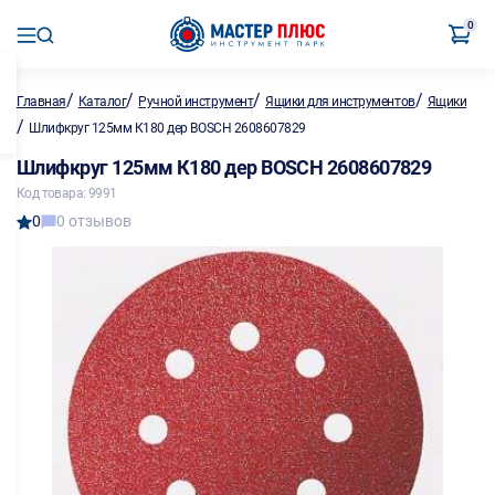
0
/
/
/
/
Главная
Каталог
Ручной инструмент
Ящики для инструментов
Ящики
/
Шлифкруг 125мм К180 дер BOSCH 2608607829
Шлифкруг 125мм К180 дер BOSCH 2608607829
Код товара: 9991
0
0 отзывов