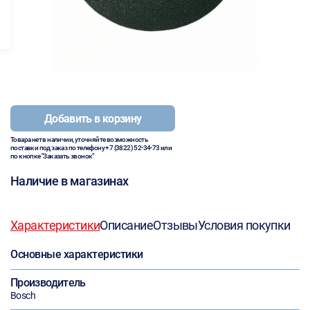
Добавить в корзину
Товара нет в наличии, уточняйте возможность
поставки под заказ по телефону
+7 (3822) 52-34-73
или
по кнопке "Заказать звонок"
Наличие в магазинах
Характеристики
Описание
Отзывы
Условия покупки
Основные характеристики
Производитель
Bosch