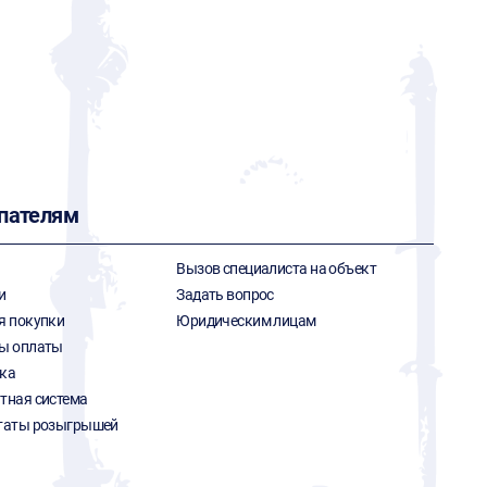
пателям
Вызов специалиста на объект
и
Задать вопрос
я покупки
Юридическим лицам
ы оплаты
ка
тная система
таты розыгрышей