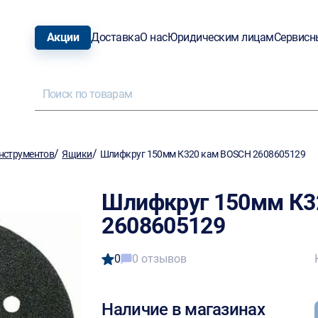
Акции
Доставка
О нас
Юридическим лицам
Сервисн
/
/
нструментов
Ящики
Шлифкруг 150мм К320 кам BOSCH 2608605129
Шлифкруг 150мм К3
2608605129
0
0 отзывов
Наличие в магазинах