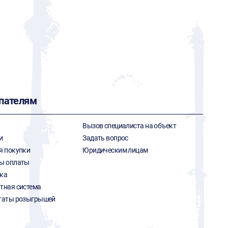
пателям
Вызов специалиста на объект
и
Задать вопрос
я покупки
Юридическим лицам
ы оплаты
ка
тная система
таты розыгрышей