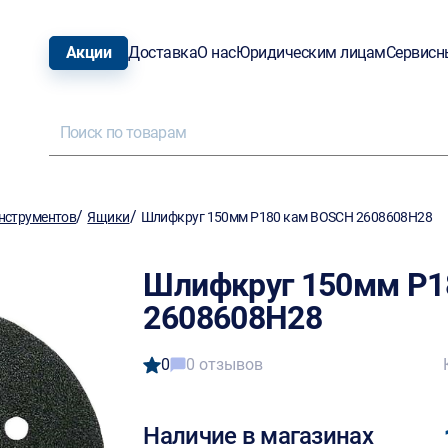
Акции
Доставка
О нас
Юридическим лицам
Сервисн
/
/
нструментов
Ящики
Шлифкруг 150мм P180 кам BOSCH 2608608H28
Шлифкруг 150мм P1
2608608H28
0
0 отзывов
Наличие в магазинах