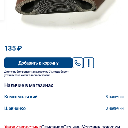
135 ₽
Добавить в корзину
Доступна беспроцентная рассрочка 0%, подробности
уточняйте на кассах в торговых залах.
Наличие в магазинах
Комсомольский
В наличии
Шевченко
В наличии
Характеристики
Описание
Отзывы
Условия покупки