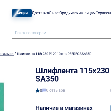
Акции
Доставка
О нас
Юридическим лицам
Сервисн
/
овальная
Шлифлента 115х230 Р120 10 отв.DEERFOS SA350
Шлифлента 115х230 
SA350
0
0 отзывов
Наличие в магазинах