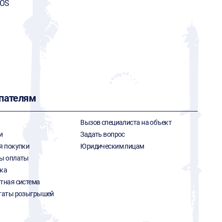
FOS
пателям
Вызов специалиста на объект
и
Задать вопрос
я покупки
Юридическим лицам
ы оплаты
ка
тная система
таты розыгрышей