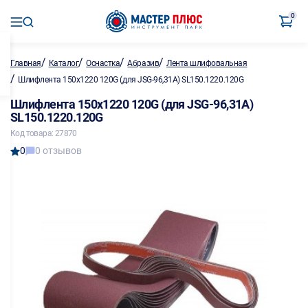
0
/
/
/
/
Главная
Каталог
Оснастка
Абразив
Лента шлифовальная
/
Шлифлента 150х1220 120G (для JSG-96,31А) SL150.1220.120G
Шлифлента 150х1220 120G (для JSG-96,31А)
SL150.1220.120G
Код товара: 27870
0
0 отзывов